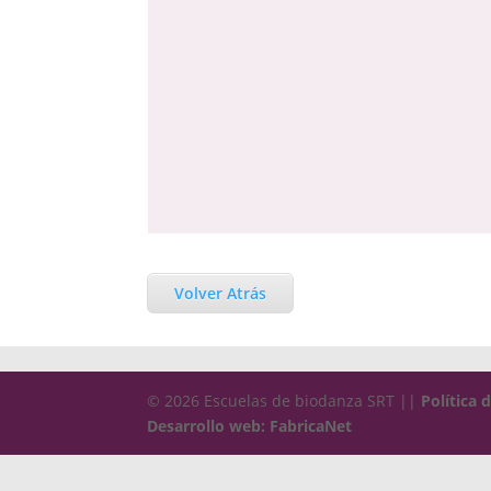
Volver Atrás
© 2026 Escuelas de biodanza SRT ||
Política 
Desarrollo web: FabricaNet