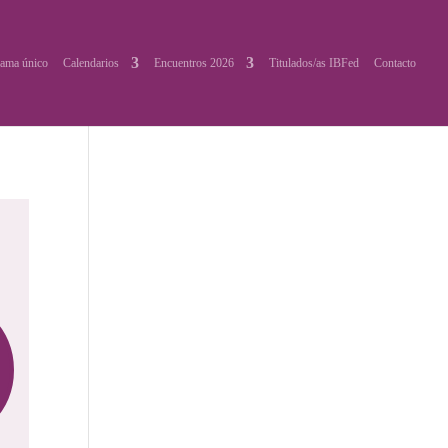
ama único
Calendarios
Encuentros 2026
Titulados/as IBFed
Contacto