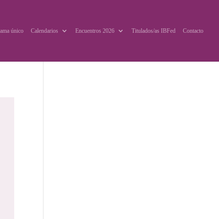
ama único
Calendarios
Encuentros 2026
Titulados/as IBFed
Contacto