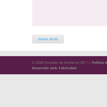
Volver Atrás
© 2026 Escuelas de biodanza SRT ||
Política 
Desarrollo web: FabricaNet