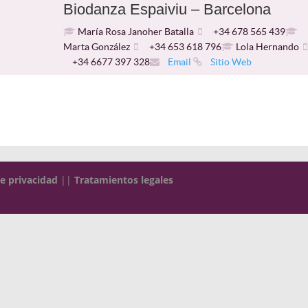
Biodanza Espaiviu – Barcelona
María Rosa Janoher Batalla
+34 678 565 439
Marta González
+34 653 618 796
Lola Hernando
+34 6677 397 328
Email
Sitio Web
de privacidad
||
Tratamientos legales