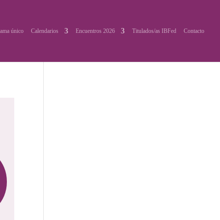
ama único
Calendarios
Encuentros 2026
Titulados/as IBFed
Contacto