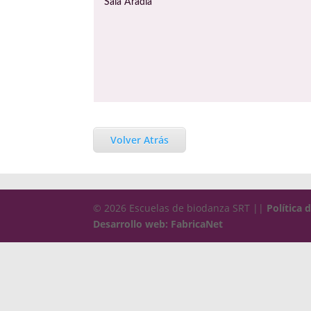
Sala Aradia
Volver Atrás
© 2026 Escuelas de biodanza SRT ||
Política 
Desarrollo web: FabricaNet