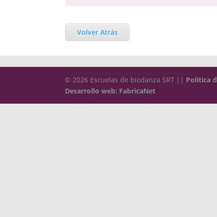
Volver Atrás
© 2026 Escuelas de biodanza SRT ||
Política 
Desarrollo web: FabricaNet