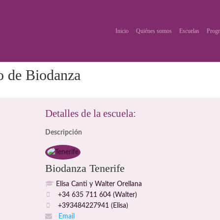
Inicio
Quiénes somos
Escuelas
Progr
o de Biodanza
Detalles de la escuela:
Descripción
Biodanza Tenerife
Elisa Canti y Walter Orellana
+34 635 711 604 (Walter)
+393484227941 (Elisa)
Email