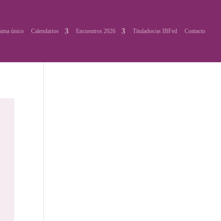
ama único
Calendarios
Encuentros 2026
Titulados/as IBFed
Contacto