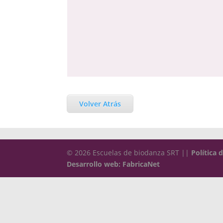
Volver Atrás
© 2026 Escuelas de biodanza SRT ||
Política 
Desarrollo web: FabricaNet