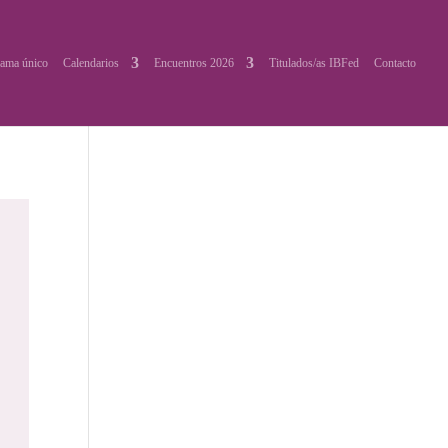
ama único
Calendarios
Encuentros 2026
Titulados/as IBFed
Contacto