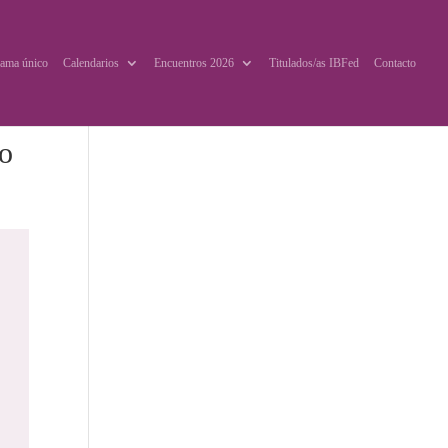
ama único
Calendarios
Encuentros 2026
Titulados/as IBFed
Contacto
vo