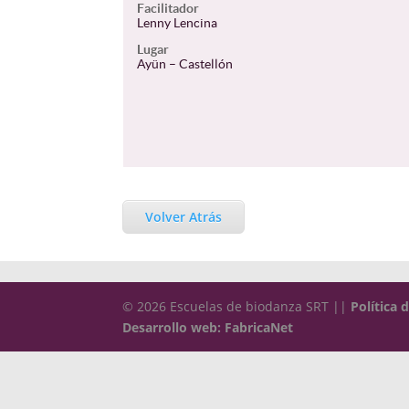
Facilitador
Lenny Lencina
Lugar
Ayün – Castellón
Volver Atrás
© 2026 Escuelas de biodanza SRT ||
Política 
Desarrollo web: FabricaNet