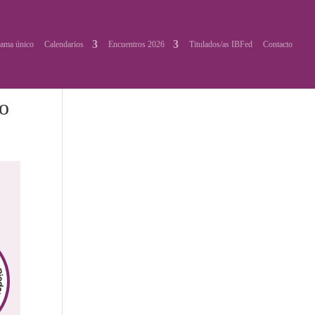
ama único
Calendarios
Encuentros 2026
Titulados/as IBFed
Contacto
vo