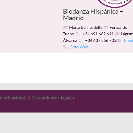
Biodanza Hispánica –
Madrid
Maite Bernardelle
Fernando
Tucho
+34 691 662 611
Lágrim
Álvarez
+34 637 556 705
Emai
Sitio Web
de privacidad
||
Tratamientos legales