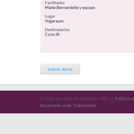
Facilitador
Maite Bernardelle y equipo
Lugar
Yogaraum
Destinatarios
Ciclo IX
Volver Atrás
© 2026 Escuelas de biodanza SRT ||
Política 
Desarrollo web: FabricaNet