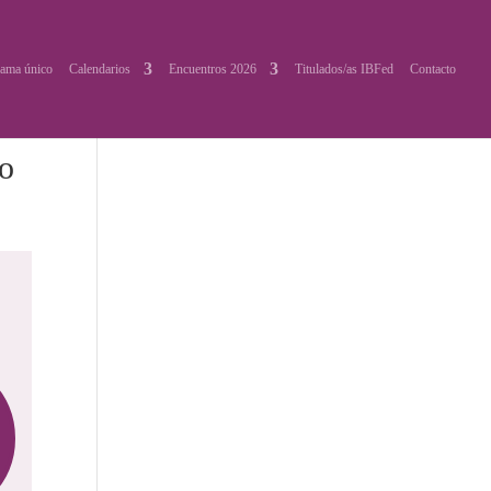
ama único
Calendarios
Encuentros 2026
Titulados/as IBFed
Contacto
vo