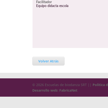
Facilitador
Equipo didacta escola
Volver Atrás
© 2026 Escuelas de biodanza SRT ||
Política 
Desarrollo web: FabricaNet