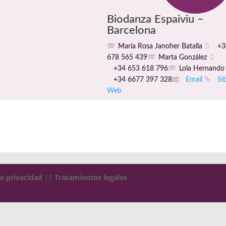
Biodanza Espaiviu –
Barcelona
María Rosa Janoher Batalla
+3
678 565 439
Marta González
+34 653 618 796
Lola Hernand
+34 6677 397 328
Email
Sit
Web
de privacidad
||
Tratamientos legales