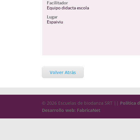
Facilitador
Equipo didacta escola
Lugar
Espaiviu
Volver Atrás
© 2026 Escuelas de biodanza SRT ||
Política 
Desarrollo web: FabricaNet