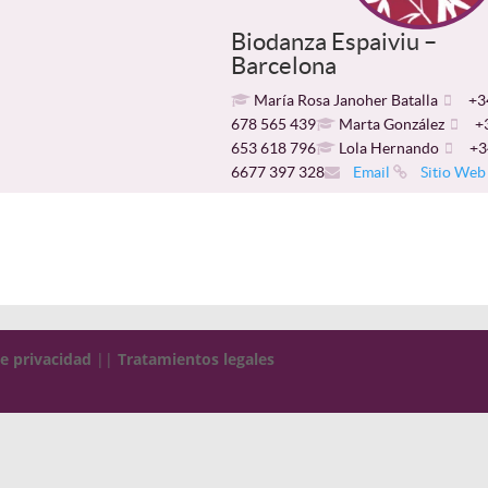
Biodanza Espaiviu –
Barcelona
María Rosa Janoher Batalla
+3
678 565 439
Marta González
+
653 618 796
Lola Hernando
+3
6677 397 328
Email
Sitio Web
de privacidad
||
Tratamientos legales