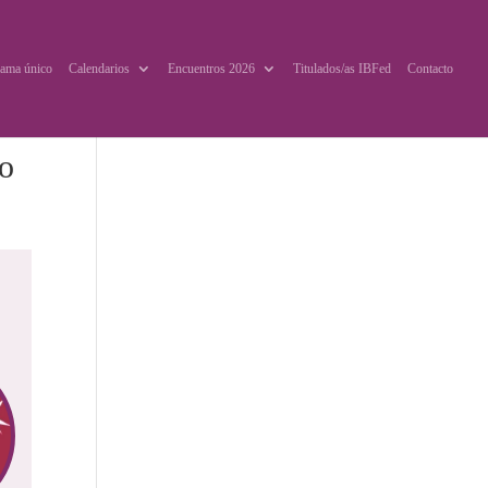
ama único
Calendarios
Encuentros 2026
Titulados/as IBFed
Contacto
vo