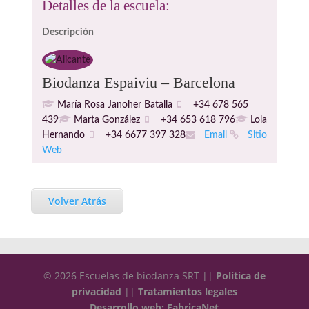
Detalles de la escuela:
Descripción
Biodanza Espaiviu – Barcelona
María Rosa Janoher Batalla
+34 678 565
439
Marta González
+34 653 618 796
Lola
Hernando
+34 6677 397 328
Email
Sitio
Web
Volver Atrás
© 2026 Escuelas de biodanza SRT ||
Política de
privacidad
||
Tratamientos legales
Desarrollo web: FabricaNet