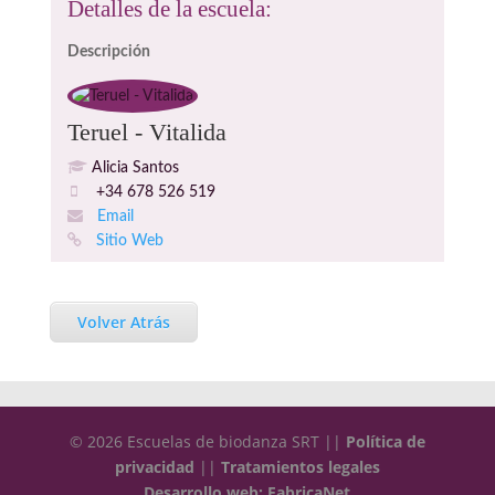
Detalles de la escuela:
Descripción
Teruel - Vitalida
Alicia Santos
+34 678 526 519
Email
Sitio Web
Volver Atrás
© 2026 Escuelas de biodanza SRT ||
Política de
privacidad
||
Tratamientos legales
Desarrollo web: FabricaNet