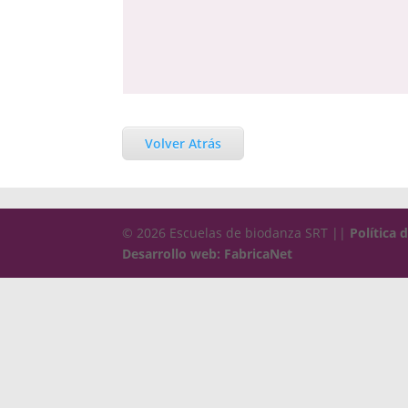
Volver Atrás
© 2026 Escuelas de biodanza SRT ||
Política 
Desarrollo web: FabricaNet