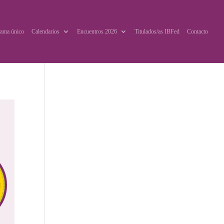
ama único
Calendarios
Encuentros 2026
Titulados/as IBFed
Contacto