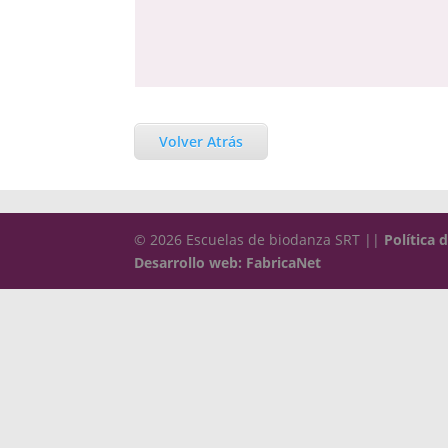
Volver Atrás
© 2026 Escuelas de biodanza SRT ||
Política 
Desarrollo web: FabricaNet