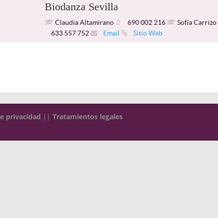
Biodanza Sevilla
Claudia Altamirano
690 002 216
Sofía Carrizo
633 557 752
Email
Sitio Web
de privacidad
||
Tratamientos legales