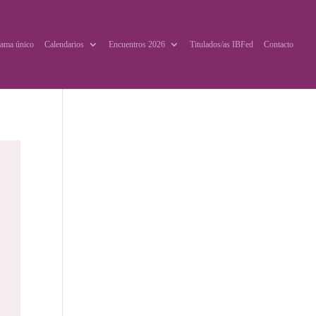
ama único
Calendarios
Encuentros 2026
Titulados/as IBFed
Contacto