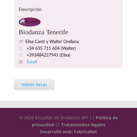
Descripción
Biodanza Tenerife
Elisa Canti y Walter Orellana
+34 635 711 604 (Walter)
+393484227941 (Elisa)
Email
Volver Atrás
© 2026 Escuelas de biodanza SRT ||
Política de
privacidad
||
Tratamientos legales
Desarrollo web: FabricaNet