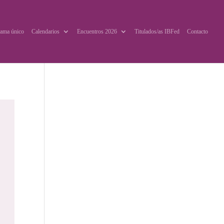
ama único
Calendarios
Encuentros 2026
Titulados/as IBFed
Contacto