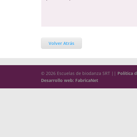
Volver Atrás
© 2026 Escuelas de biodanza SRT ||
Política 
Desarrollo web: FabricaNet