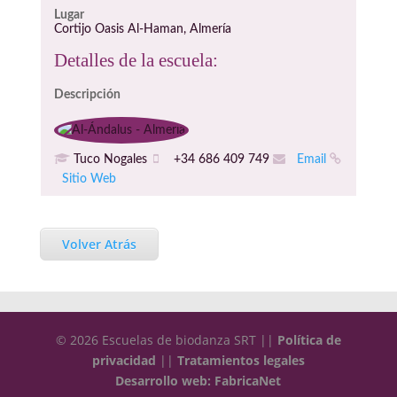
Lugar
Cortijo Oasis Al-Haman, Almería
Detalles de la escuela:
Descripción
Tuco Nogales
+34 686 409 749
Email
Sitio Web
Volver Atrás
© 2026 Escuelas de biodanza SRT ||
Política de
privacidad
||
Tratamientos legales
Desarrollo web: FabricaNet