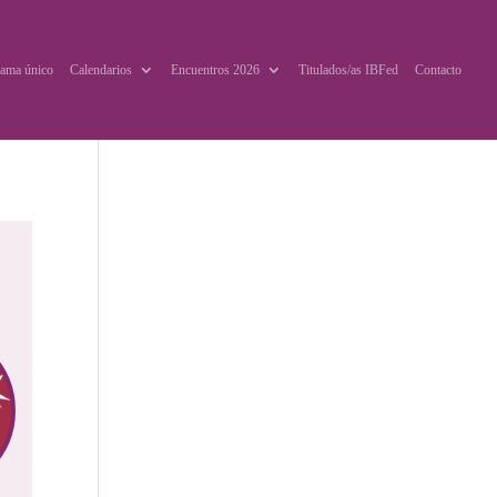
ama único
Calendarios
Encuentros 2026
Titulados/as IBFed
Contacto