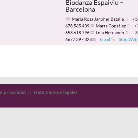
Biodanza Espaiviu –
Barcelona
María Rosa Janoher Batalla
+3
678 565 439
Marta González
+
653 618 796
Lola Hernando
+3
6677 397 328
Email
Sitio Web
de privacidad
||
Tratamientos legales