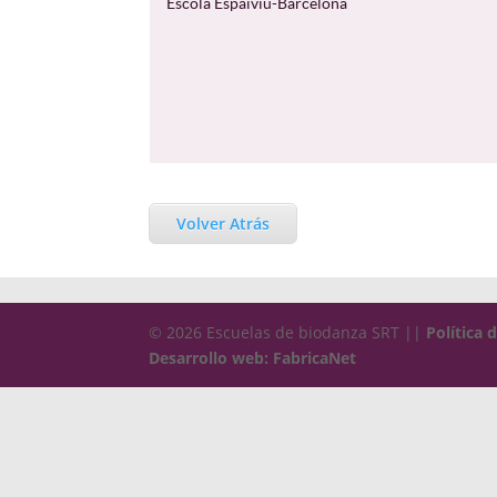
Escola Espaiviu-Barcelona
Volver Atrás
© 2026 Escuelas de biodanza SRT ||
Política 
Desarrollo web: FabricaNet