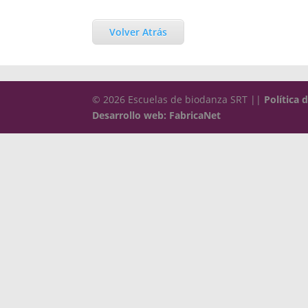
Volver Atrás
© 2026 Escuelas de biodanza SRT ||
Política 
Desarrollo web: FabricaNet