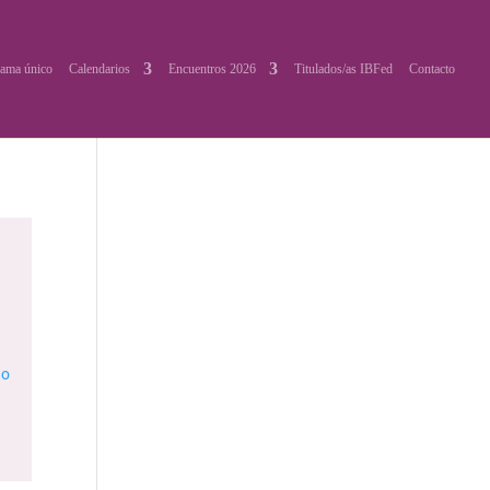
ama único
Calendarios
Encuentros 2026
Titulados/as IBFed
Contacto
io