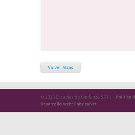
Volver Atrás
© 2026 Escuelas de biodanza SRT ||
Política 
Desarrollo web: FabricaNet