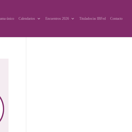
ama único
Calendarios
Encuentros 2026
Titulados/as IBFed
Contacto