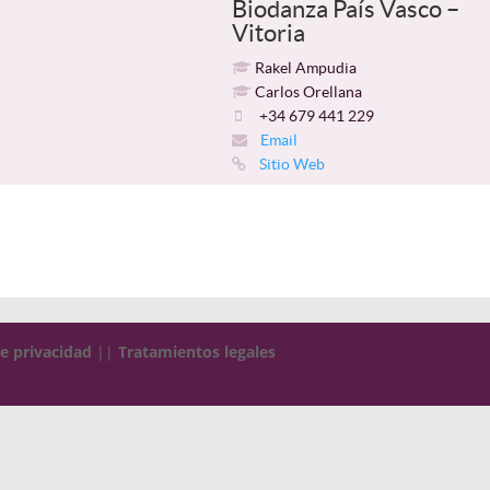
Biodanza País Vasco –
Vitoria
Rakel Ampudia
Carlos Orellana
+34 679 441 229
Email
Sitio Web
de privacidad
||
Tratamientos legales