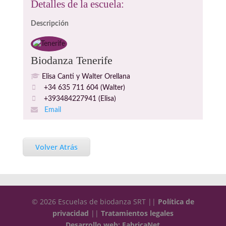
Detalles de la escuela:
Descripción
Biodanza Tenerife
Elisa Canti y Walter Orellana
+34 635 711 604 (Walter)
+393484227941 (Elisa)
Email
Volver Atrás
© 2026 Escuelas de biodanza SRT ||
Política de
privacidad
||
Tratamientos legales
Desarrollo web: FabricaNet