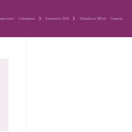
ama único
Calendarios
Encuentros 2026
Titulados/as IBFed
Contacto