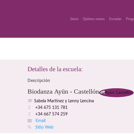
Inicio
Quiénes somos
Escuelas
Progr
Detalles de la escuela:
Descripción
Biodanza Ayün - Castellón
Sabela Martínez y Lenny Lencina
+34 675 131 781
+34 667 574 259
Email
Sitio Web