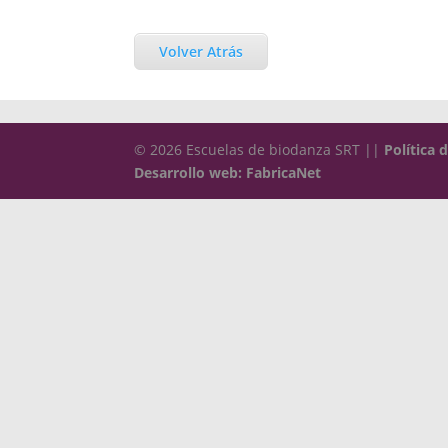
Volver Atrás
© 2026 Escuelas de biodanza SRT ||
Política 
Desarrollo web: FabricaNet