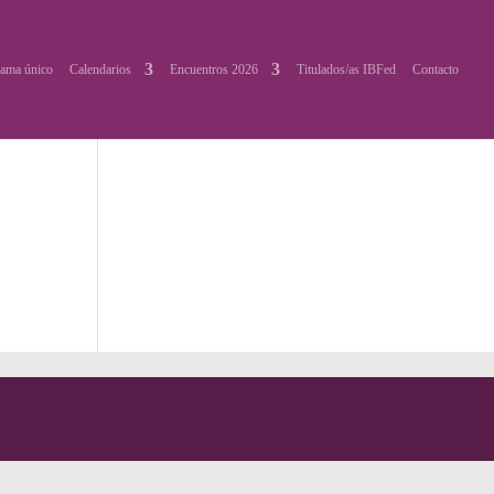
ama único
Calendarios
Encuentros 2026
Titulados/as IBFed
Contacto