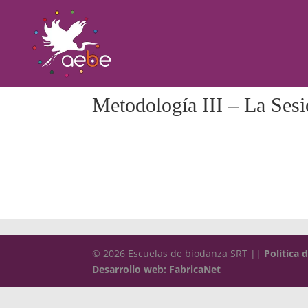
Metodología III – La Sesi
© 2026 Escuelas de biodanza SRT ||
Política 
Desarrollo web: FabricaNet