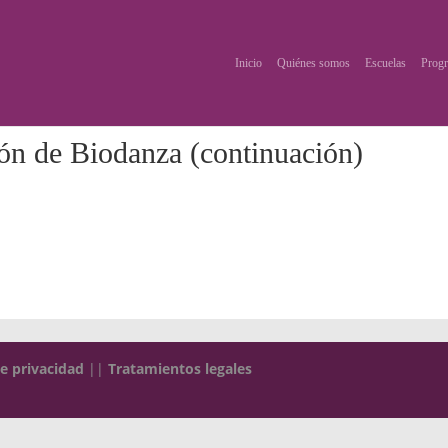
Inicio
Quiénes somos
Escuelas
Progr
ón de Biodanza (continuación)
de privacidad
||
Tratamientos legales