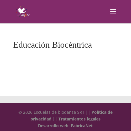
Educación Biocéntrica
© 2026 Escuelas de biodanza SRT ||
Política de
privacidad
||
Tratamientos legales
Desarrollo web: FabricaNet