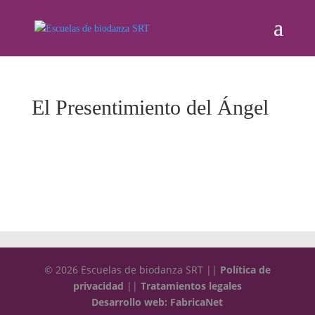
El Presentimiento del Ángel
© 2026 Escuelas de biodanza SRT ||
Política de
privacidad
||
Tratamientos legales
Desarrollo web: FabricaNet