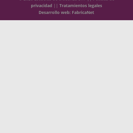
privacidad
||
Tratamientos legales
Desarrollo web: FabricaNet