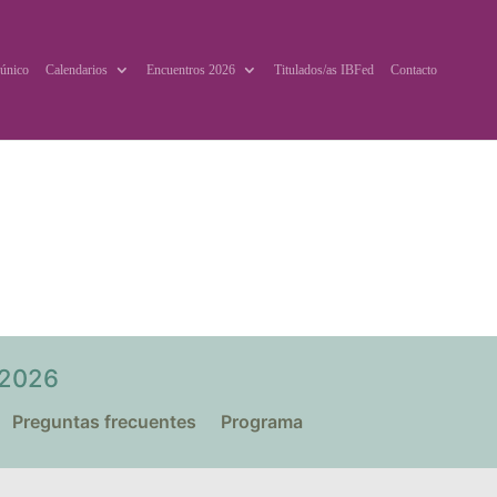
único
Calendarios
Encuentros 2026
Titulados/as IBFed
Contacto
 2026
Preguntas frecuentes
Programa