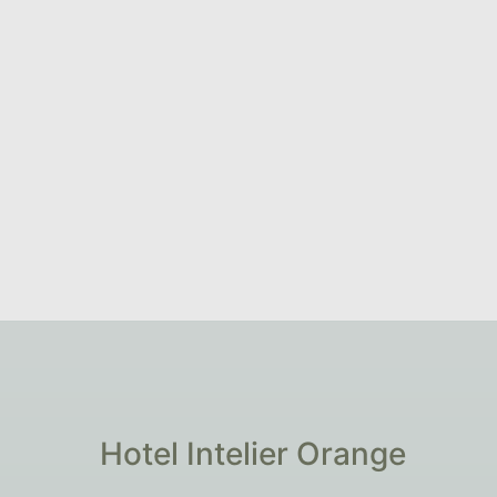
ersonas con las mismas preferencias para que podáis
hace responsable de dicha reserva, que deberá gestio
habitación, no olvides realizar igualmente tu inscrip
Hotel Intelier Orange