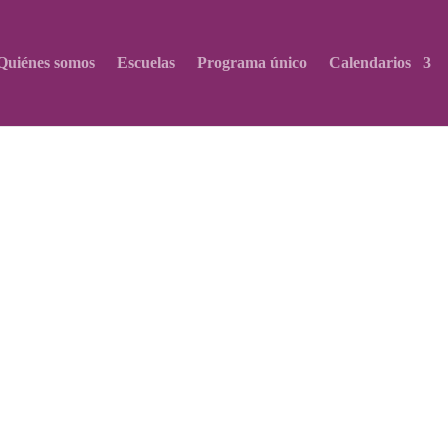
Quiénes somos
Escuelas
Programa único
Calendarios
gar
Precios
Alojamientos
Enviar propuesta
Políti
Programa
DIDACTAS: PROPU
CONFERENCIA, 
180,00
€
La inscripción se realiz
del formulario que te e