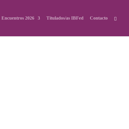
Encuentros 2026
Titulados/as IBFed
Contacto
ca de devolución
Preguntas frecuentes
ESTA DE VIVENCIA Y/O
ENCUENTRO 2026
a de forma online, con la cumplimentación
ncontrarás en
Finalizar compra
, antes de