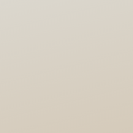
Participantes (público
general), Encuentro 2026
230,00
€
Personas facilitadoras
con propuesta de
conferencia, Encuentro