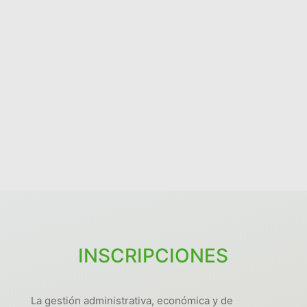
Sobre el entorno
El Encuentro se celebra en Benicàssim,
frente al mar Mediterráneo, con la playa a
pocos
minutos y amplios jardines que
invitan al descanso y al movimiento. El
clima suave de octubre, la luz y el entorno
natural hacen de este lugar un espacio
ideal para vivencias de Biodanza,
integración y encuentro.
INSCRIPCIONES
La gestión administrativa, económica y de