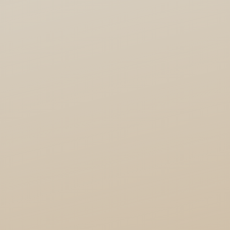
2026
180,00
€
Didactas: propuesta de
vivencia y/o conferencia,
Encuentro 2026
180,00
€
Directores y directoras
de escuelas de Biodanza