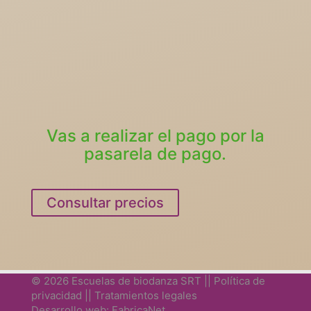
de IBFed, Encuentro
2026
0,01
€
Vas a realizar el pago por la
pasarela de pago.
Consultar precios
© 2026 Escuelas de biodanza SRT ||
Política de
privacidad
||
Tratamientos legales
Desarrollo web: FabricaNet